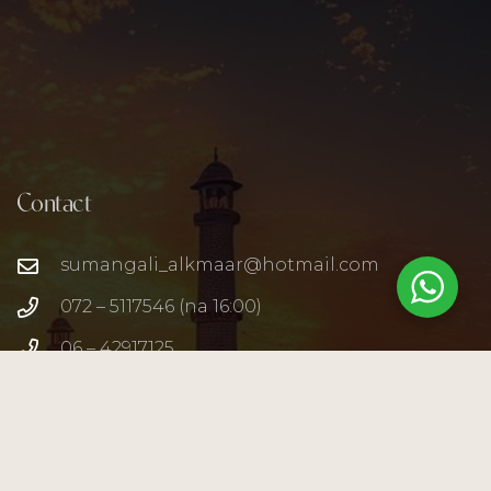
Contact
sumangali_alkmaar@hotmail.com
072 – 5117546 (na 16:00)
06 – 42917125
Gedempte Nieuwesloot 119
1811 KR Alkmaar