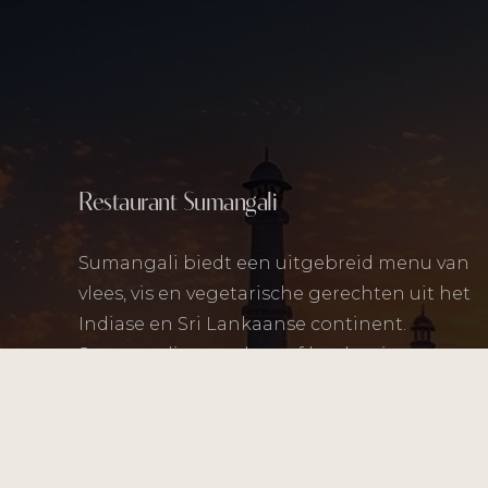
Restaurant Sumangali
Sumangali biedt een uitgebreid menu van
vlees, vis en vegetarische gerechten uit het
Indiase en Sri Lankaanse continent.
Sumangali staat al vanaf het begin
bekend om de kwaliteit en smaak van
goed Indiaas en Sri Lankaans eten.