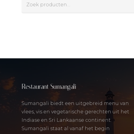
Zoeken
naar:
Restaurant Sumangali
Sumangali biedt een uitgebreid menu van
vlees, vis en vegetarische gerechten uit het
Indiase en Sri Lankaanse continent.
Sumangali staat al vanaf het begin