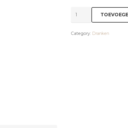
Seven-
TOEVOEGE
up
blik
Category:
Dranken
aantal