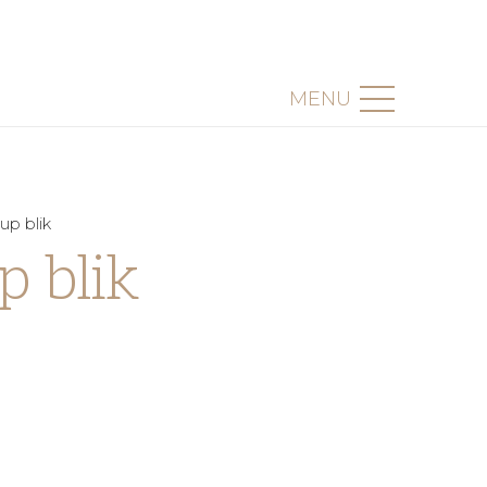
MENU
up blik
p blik