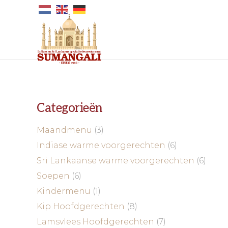
Categorieën
Maandmenu
(3)
Indiase warme voorgerechten
(6)
Sri Lankaanse warme voorgerechten
(6)
Soepen
(6)
Kindermenu
(1)
Kip Hoofdgerechten
(8)
Lamsvlees Hoofdgerechten
(7)