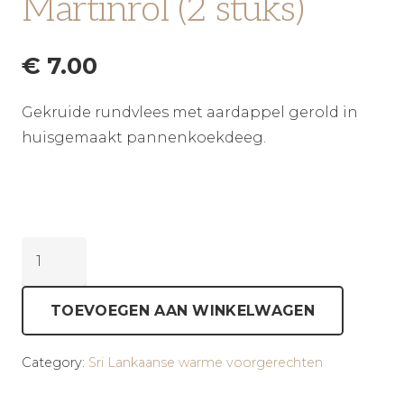
Martinrol (2 stuks)
€
7.00
Gekruide rundvlees met aardappel gerold in
huisgemaakt pannenkoekdeeg.
Martinrol
(2
stuks)
TOEVOEGEN AAN WINKELWAGEN
aantal
Category:
Sri Lankaanse warme voorgerechten