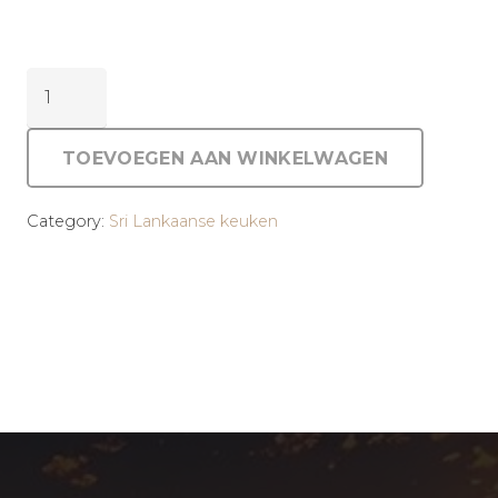
Madu
erachi
culampa
TOEVOEGEN AAN WINKELWAGEN
aantal
Category:
Sri Lankaanse keuken