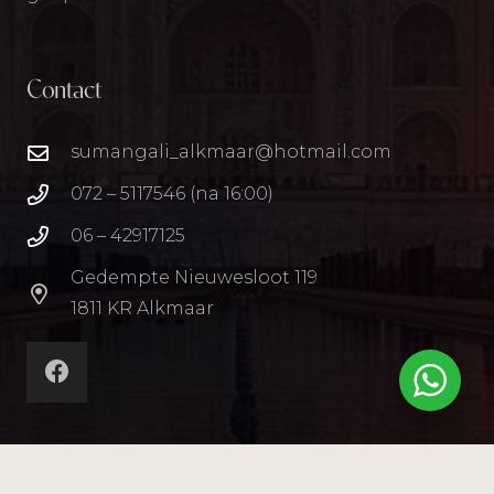
Contact
sumangali_alkmaar@hotmail.com
072 – 5117546 (na 16:00)
06 – 42917125
Gedempte Nieuwesloot 119
1811 KR Alkmaar