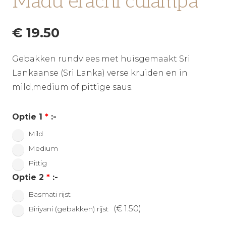
Madu erachi culampa
€
19.50
Gebakken rundvlees met huisgemaakt Sri
Lankaanse (Sri Lanka) verse kruiden en in
mild,medium of pittige saus.
Optie 1
*
:-
Mild
Medium
Pittig
Optie 2
*
:-
Basmati rijst
(
€
1.50
)
Biriyani (gebakken) rijst