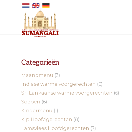
Categorieën
Maandmenu
(3)
Indiase warme voorgerechten
(6)
Sri Lankaanse warme voorgerechten
(6)
Soepen
(6)
Kindermenu
(1)
Kip Hoofdgerechten
(8)
Lamsvlees Hoofdgerechten
(7)