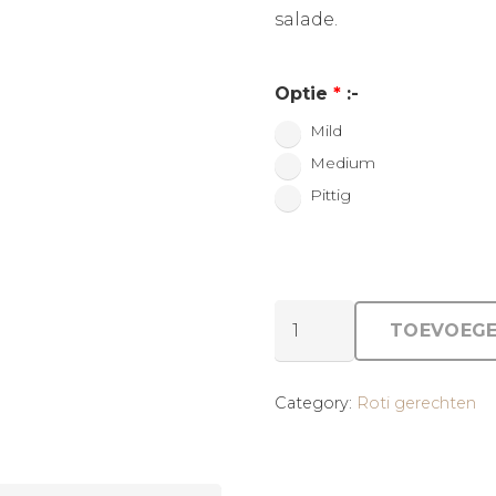
salade.
Optie
*
:-
Mild
Medium
Pittig
Lam
TOEVOEGE
roti
aantal
Category:
Roti gerechten