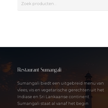
Zoeken
naar:
Restaurant Sumangali
Sumangali biedt een uitgebreid menu van
vlees, vis en vegetarische gerechten uit het
Indiase en Sri Lankaanse continent.
Sumangali staat al vanaf het begin