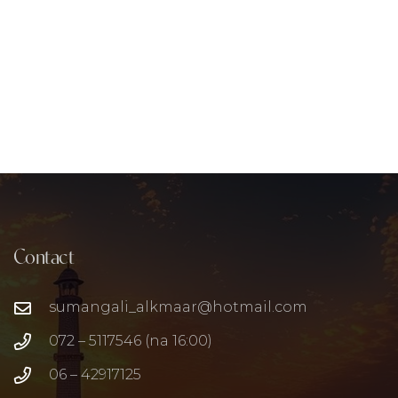
Contact
sumangali_alkmaar@hotmail.com
072 – 5117546 (na 16:00)
06 – 42917125