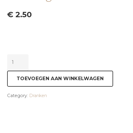
€
2.50
Ice
Tea
green
TOEVOEGEN AAN WINKELWAGEN
aantal
Category:
Dranken