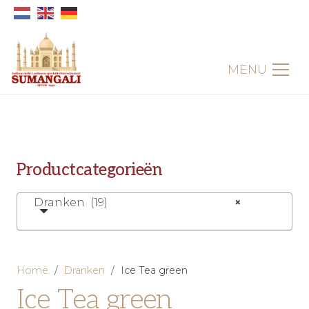
MENU
Productcategorieën
Dranken (19)
×
Home
/
Dranken
/
Ice Tea green
Ice Tea green