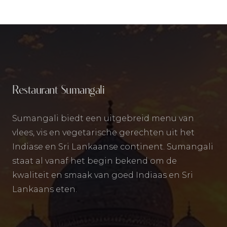
Restaurant Sumangali
Sumangali biedt een uitgebreid menu van
vlees, vis en vegetarische gerechten uit het
Indiase en Sri Lankaanse continent. Sumangali
staat al vanaf het begin bekend om de
kwaliteit en smaak van goed Indiaas en Sri
Lankaans eten.