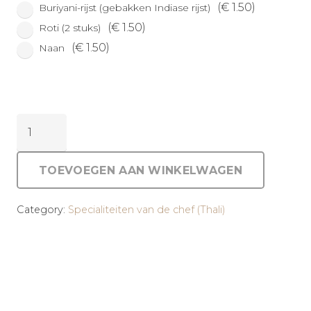
(
€
1.50
)
Buriyani-rijst (gebakken Indiase rijst)
(
€
1.50
)
Roti (2 stuks)
(
€
1.50
)
Naan
Bombay
dinner
(2
TOEVOEGEN AAN WINKELWAGEN
personen)
aantal
Category:
Specialiteiten van de chef (Thali)