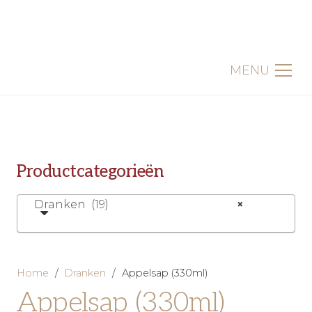
MENU
Productcategorieën
Dranken (19)
×
Home
/
Dranken
/
Appelsap (330ml)
Appelsap (330ml)