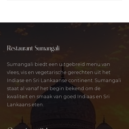
Restaurant Sumangali
Sumangali biedt een uitgebreid menu van
vlees, vis en vegetarische gerechten uit het
Indiase en Sri Lankaanse continent. Sumangali
staat al vanaf het begin bekend om de
kwaliteit en smaak van goed Indiaas en Sri
Lankaans eten.